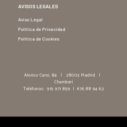
AVISOS LEGALES
Aviso Legal
Política de Privacidad
Política de Cookies
Alonso Cano, 84 | 28003 Madrid |
Chamberí
Teléfonos:
915 971 859
|
676 88 94 63